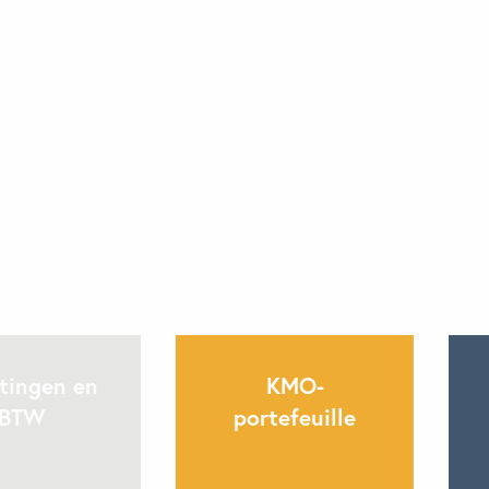
tingen en
KMO-
BTW
portefeuille