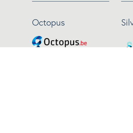
Octopus
Sil
Intellifin
Pe