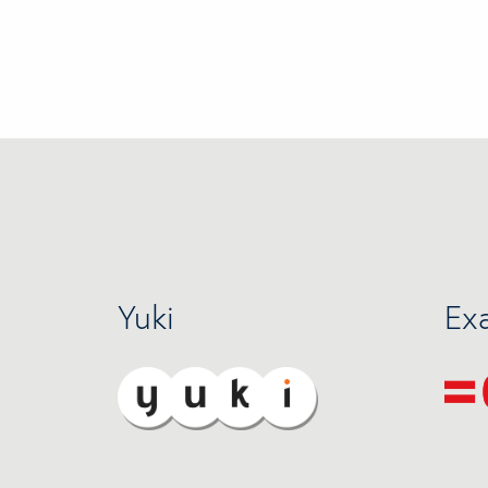
Yuki
Ex